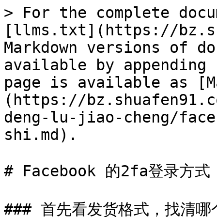
> For the complete docu
[llms.txt](https://bz.s
Markdown versions of do
available by appending 
page is available as [M
(https://bz.shuafen91.c
deng-lu-jiao-cheng/face
shi.md).

# Facebook 的2fa登录方式

### 首先看发货格式，找清哪个