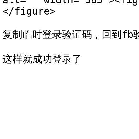
alt="" width="563"><fig
</figure>

复制临时登录验证码，回到fb验